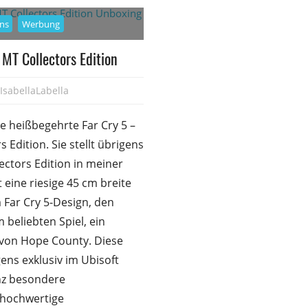
ons
Werbung
MT Collectors Edition
IsabellaLabella
0
e heißbegehrte Far Cry 5 –
Edition. Sie stellt übrigens
lectors Edition in meiner
 eine riesige 45 cm breite
 Far Cry 5-Design, den
 beliebten Spiel, ein
 von Hope County. Diese
ens exklusiv im Ubisoft
anz besondere
t hochwertige