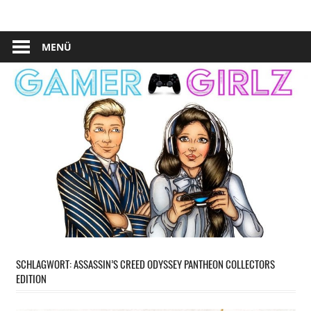
Zum
Hardware,
☆
Inhalt
Software,
springen
MENÜ
Gamer
Geek
Stuff
Girlz
&
Tipps
Blog
☆
SCHLAGWORT:
ASSASSIN’S CREED ODYSSEY PANTHEON COLLECTORS
EDITION